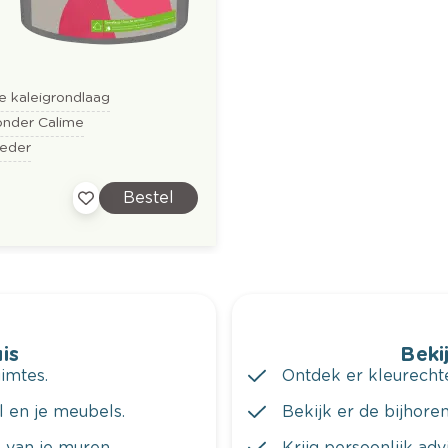
e kaleigrondlaag
onder Calime
oeder
Bestel
is
Bekij
imtes.
Ontdek er kleurechte
al en je meubels.
Bekijk er de bijhoren
 van je muren.
Krijg persoonlijk ad