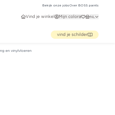
Bekijk onze jobs
Over BOSS paints
Vind je winkel
Mijn colora
NL
vind je schilder
ng en vinylvloeren