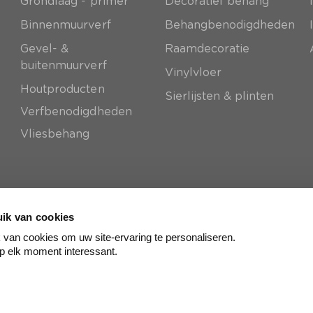
Grondlaag - primer
Decoratief behang
e
Binnenmuurverf
Behangbenodigdheden
Gevel- &
Raamdecoratie
buitenmuurverf
Vinylvloer
Houtproducten
Sierlijsten & plinten
Verfbenodigdheden
Vliesbehang
ik van cookies
van cookies om uw site-ervaring te personaliseren.
p elk moment interessant.