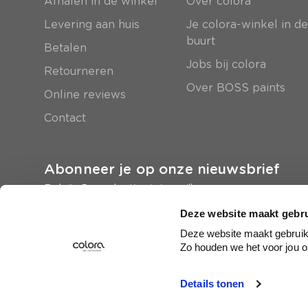
Afhalen in de winkel
Over colora
Levering aan huis
Je colora-winkel in d
buurt
Betalen
Jobs bij colora
Retourneren
Over BOSS paints
Online reviews
Contact
Abonneer je op onze nieuwsbrief
En krijg 5 euro korting in je mailbox
Deze website maakt gebru
Inschrijven
Deze website maakt gebruik 
Zo houden we het voor jou o
Details tonen