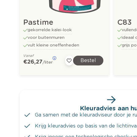
Pastime
C83
gekorrelde kalei-look
vullend
voor buitenmuren
ideaal 
vult kleine oneffenheden
grijs p
Vanaf
Bestel
€ 26,27
/liter
Kleuradvies aan hu
Ga samen met de kleuradviseur door je ru
Krijg kleuradvies op basis van de lichtinv
Krijg ineens een technologische check-up