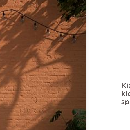
Ki
kl
sp