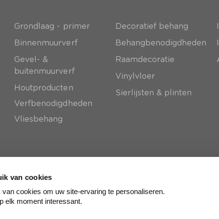
Grondlaag - primer
Decoratief behang
e
Binnenmuurverf
Behangbenodigdheden
Gevel- &
Raamdecoratie
buitenmuurverf
Vinylvloer
Houtproducten
Sierlijsten & plinten
Verfbenodigdheden
Vliesbehang
ik van cookies
van cookies om uw site-ervaring te personaliseren.
p elk moment interessant.