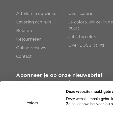
Afhalen in de winkel
Over colora
Levering aan huis
Je colora-winkel in d
buurt
Betalen
Jobs bij colora
Retourneren
Over BOSS paints
Online reviews
Contact
Abonneer je op onze nieuwsbrief
En krijg 5 euro korting in je mailbox
Deze website maakt gebru
Inschrijven
Deze website maakt gebruik 
Zo houden we het voor jou o