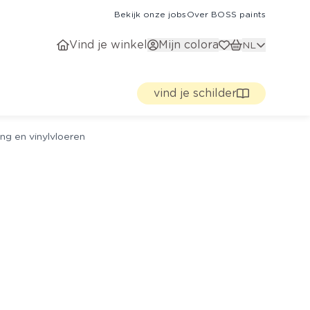
Bekijk onze jobs
Over BOSS paints
Vind je winkel
Mijn colora
NL
vind je schilder
ng en vinylvloeren