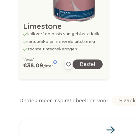
Limestone
kalkverf op basis van gebluste kalk
natuurlijke en minerale uitstraling
zachte tintschakeringen
Vanaf
Bestel
€ 38,09
/liter
Ontdek meer inspiratiebeelden voor:
Slaap