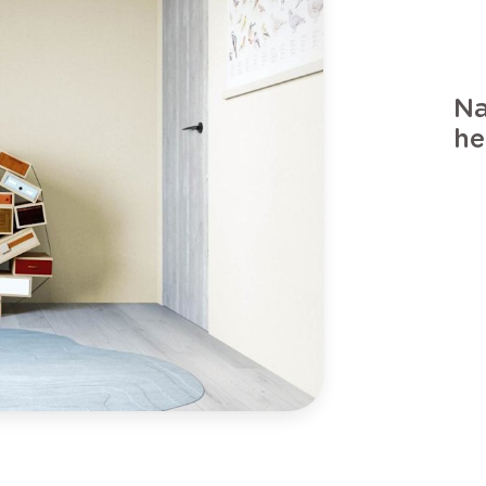
Na
he