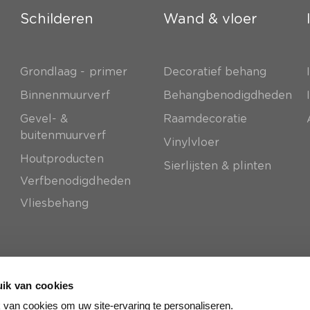
Schilderen
Wand & vloer
Grondlaag - primer
Decoratief behang
e
Binnenmuurverf
Behangbenodigdheden
Gevel- &
Raamdecoratie
buitenmuurverf
Vinylvloer
Houtproducten
Sierlijsten & plinten
Verfbenodigdheden
Vliesbehang
ik van cookies
van cookies om uw site-ervaring te personaliseren.