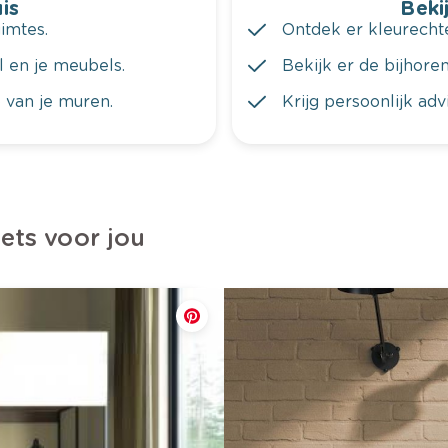
is
Bekij
imtes.
Ontdek er kleurechte
al en je meubels.
Bekijk er de bijhoren
 van je muren.
Krijg persoonlijk ad
iets voor jou