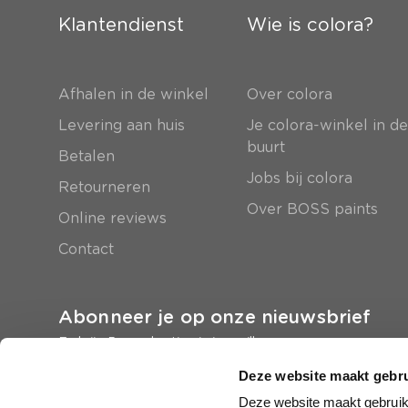
Klantendienst
Wie is colora?
Afhalen in de winkel
Over colora
Levering aan huis
Je colora-winkel in d
buurt
Betalen
Jobs bij colora
Retourneren
Over BOSS paints
Online reviews
Contact
Abonneer je op onze nieuwsbrief
En krijg 5 euro korting in je mailbox
Deze website maakt gebru
Inschrijven
Deze website maakt gebruik 