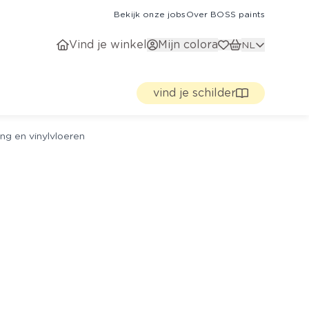
Bekijk onze jobs
Over BOSS paints
Vind je winkel
Mijn colora
NL
vind je schilder
ng en vinylvloeren