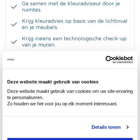
Ga samen met de kleuradviseur door je
ruimtes.
Krijg kleuradvies op basis van de lichtinval
en je meubels.
Krijg ineens een technologische check-up
van je muren.
Bekijk je kleur in de winkel
Deze website maakt gebruik van cookies
Ontdek er kleurechte stalen van je
Deze website maakt gebruik van cookies om uw site-ervaring
kleurenselectie.
te personaliseren.
Zo houden we het voor jou op elk moment interessant.
Bekijk er de bijhorende tinten om je kleur
te verfijnen.
Krijg persoonlijk advies om kleuren te
Details tonen
combineren.