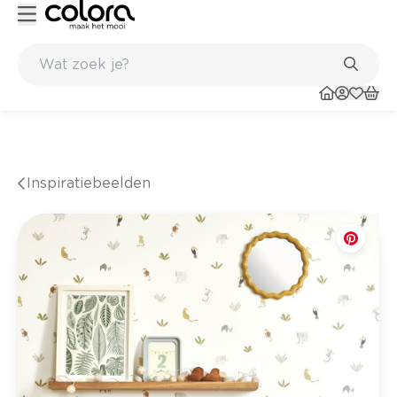
Kleur- en verfadvies aan huis en in de winkel
Inspiratiebeelden