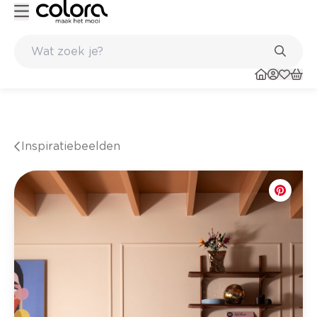
Kleur- en verfadvies aan huis en in de winkel
Inspiratiebeelden