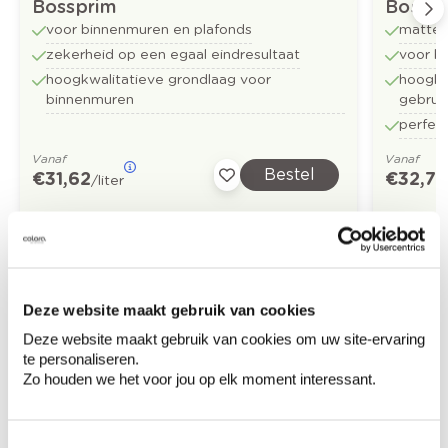
Bossprim
Bossfu
voor binnenmuren en plafonds
matte 
zekerheid op een egaal eindresultaat
voor b
hoogkwalitatieve grondlaag voor
hoogkwa
binnenmuren
gebrui
perfect
Vanaf
Vanaf
Bestel
€ 31,62
€ 32,73
/liter
Ontdek meer inspiratiebeelden voor:
Deze website maakt gebruik van cookies
Woonkamer
Modern
Oranje
Deze website maakt gebruik van cookies om uw site-ervaring
te personaliseren.
Roze
Vinyl parket
Zo houden we het voor jou op elk moment interessant.
Colora-magazine