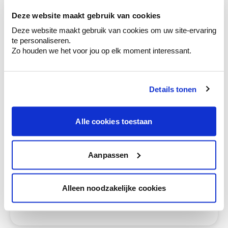
ruimtes.
Deze website maakt gebruik van cookies
Krijg kleuradvies op basis van de lichtinval
Deze website maakt gebruik van cookies om uw site-ervaring
en je meubels.
te personaliseren.
Zo houden we het voor jou op elk moment interessant.
Krijg ineens een technologische check-up
van je muren.
Details tonen
Alle cookies toestaan
Bekijk je kleur in de winkel
Ontdek er kleurechte stalen van je
kleurenselectie.
Aanpassen
Bekijk er de bijhorende tinten om je kleur
te verfijnen.
Alleen noodzakelijke cookies
Krijg persoonlijk advies om kleuren te
combineren.