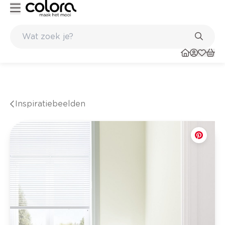
en in de winkel
Belgische kwaliteitsverf van BOSS paints
Inspiratiebeelden