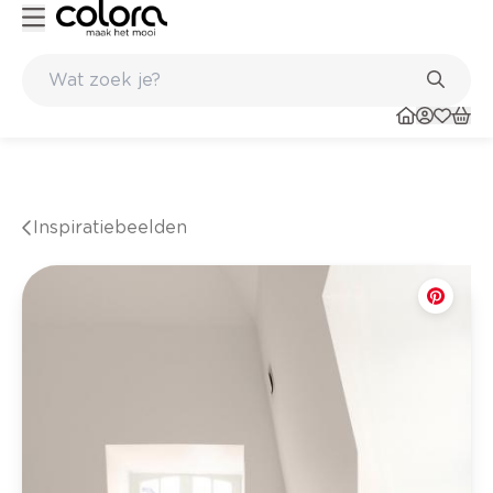
Kleur- en verfadvies aan huis en in de winkel
Inspiratiebeelden