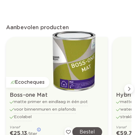
Aanbevolen producten
Ecocheques
Boss-one Mat
Hybrid
matte primer en eindlaag in één pot
matte 
voor binnenmuren en plafonds
water
Ecolabel
strakk
Vanaf
Vanaf
Bestel
€ 25,13
€ 59,7
/liter