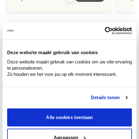
Ontdek meer inspiratiebeelden voor:
Home office
Off white
Deze website maakt gebruik van cookies
Deze website maakt gebruik van cookies om uw site-ervaring
te personaliseren.
Zo houden we het voor jou op elk moment interessant.
Kleuradvies aan huis
Ga samen met de kleuradviseur door je
ruimtes.
Details tonen
Krijg kleuradvies op basis van de lichtinval
en je meubels.
Alle cookies toestaan
Krijg ineens een technologische check-up
van je muren.
Aanpassen