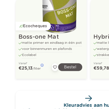
Ecocheques
Boss-one Mat
Hybr
matte primer en eindlaag in één pot
matte l
voor binnenmuren en plafonds
waterg
Ecolabel
strakk
Vanaf
Vanaf
Bestel
€ 25,13
€ 59,7
/liter
Kleuradvies aan hu