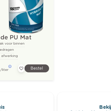
ide PU Mat
ak voor binnen
edragen
e afwerking
Bestel
8
/liter
is
Bekij