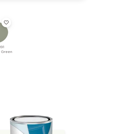
91
 Green