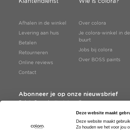
Klantendienst
Wie is colora?
Afhalen in de winkel
Over colora
Levering aan huis
Je colora-winkel in d
buurt
Betalen
Jobs bij colora
Retourneren
Over BOSS paints
Online reviews
Contact
Abonneer je op onze nieuwsbrief
En krijg 5 euro korting in je mailbox
Deze website maakt gebru
Inschrijven
Deze website maakt gebruik 
Zo houden we het voor jou o