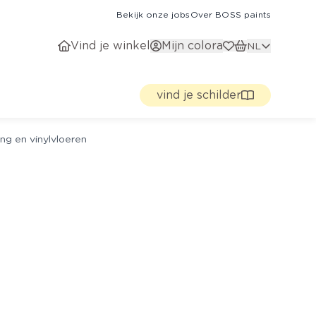
Bekijk onze jobs
Over BOSS paints
Vind je winkel
Mijn colora
NL
vind je schilder
ng en vinylvloeren