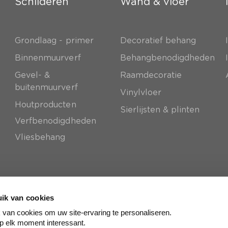
Schilderen
Wand & vloer
Grondlaag - primer
Decoratief behang
e
Binnenmuurverf
Behangbenodigdheden
Gevel- &
Raamdecoratie
buitenmuurverf
Vinylvloer
Houtproducten
Sierlijsten & plinten
Verfbenodigdheden
Vliesbehang
ik van cookies
van cookies om uw site-ervaring te personaliseren.
p elk moment interessant.