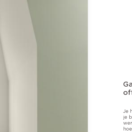
Ga
of
Je 
je 
wer
hoe