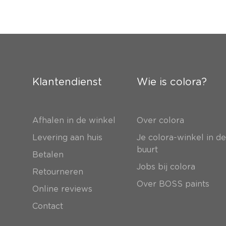
Klantendienst
Wie is colora?
Afhalen in de winkel
Over colora
Levering aan huis
Je colora-winkel in d
buurt
Betalen
Jobs bij colora
Retourneren
Over BOSS paints
Online reviews
Contact