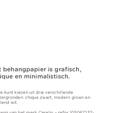
t behangpapier is grafisch,
ique en minimalistisch.
je kunt kiezen uit drie verschillende
tergronden: chique zwart, modern groen en
alend wit.
ang van het merk Caselio – refnr 105067237-