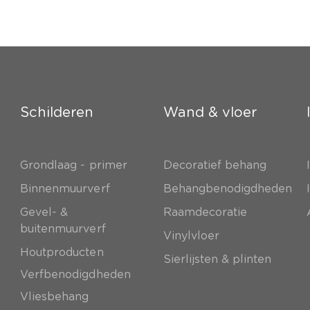
Schilderen
Wand & vloer
Grondlaag - primer
Decoratief behang
e
Binnenmuurverf
Behangbenodigdheden
Gevel- &
Raamdecoratie
buitenmuurverf
Vinylvloer
Houtproducten
Sierlijsten & plinten
Verfbenodigdheden
Vliesbehang