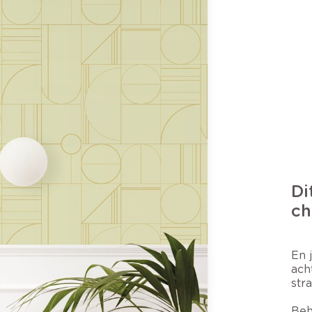
Di
ch
En 
ach
str
Beh