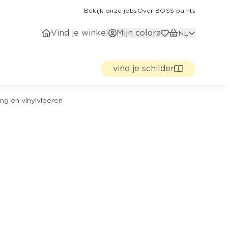
Bekijk onze jobs
Over BOSS paints
Vind je winkel
Mijn colora
NL
vind je schilder
ng en vinylvloeren