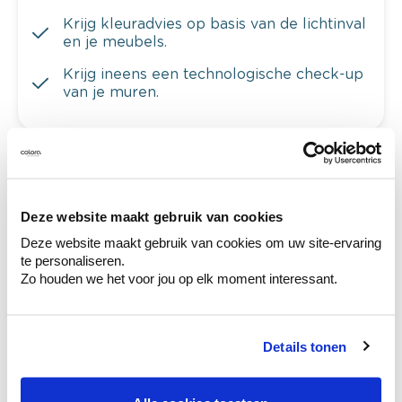
Krijg kleuradvies op basis van de lichtinval
en je meubels.
Krijg ineens een technologische check-up
van je muren.
Bekijk je kleur in de winkel
Deze website maakt gebruik van cookies
Ontdek er kleurechte stalen van je
kleurenselectie.
Deze website maakt gebruik van cookies om uw site-ervaring
te personaliseren.
Bekijk er de bijhorende tinten om je kleur
Zo houden we het voor jou op elk moment interessant.
te verfijnen.
Krijg persoonlijk advies om kleuren te
combineren.
Details tonen