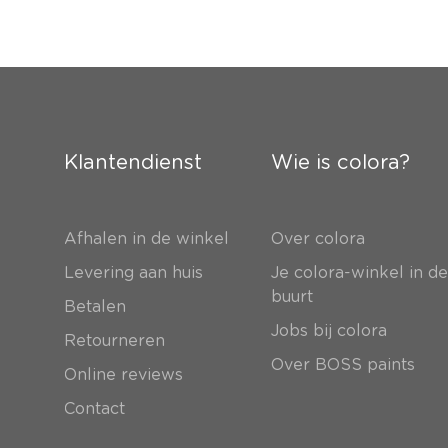
Klantendienst
Wie is colora?
Afhalen in de winkel
Over colora
Levering aan huis
Je colora-winkel in d
buurt
Betalen
Jobs bij colora
Retourneren
Over BOSS paints
Online reviews
Contact