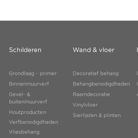
Schilderen
Wand & vloer
Grondlaag - primer
Decoratief behang
e
Binnenmuurverf
Behangbenodigdheden
Gevel- &
Raamdecoratie
buitenmuurverf
Vinylvloer
Houtproducten
Sierlijsten & plinten
Verfbenodigdheden
Vliesbehang