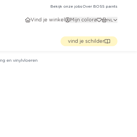
Bekijk onze jobs
Over BOSS paints
Vind je winkel
Mijn colora
NL
vind je schilder
ng en vinylvloeren