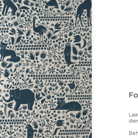
Fo
Laa
die
Beh