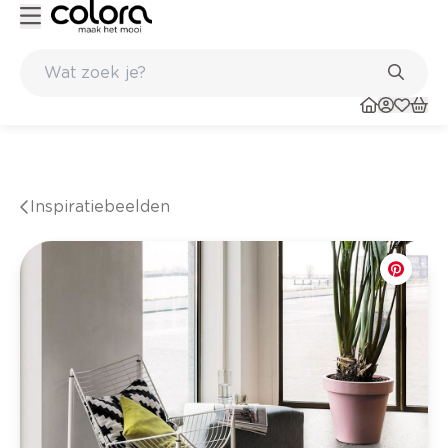
Kleur- en verfadvies aan huis en in de winkel
Inspiratiebeelden