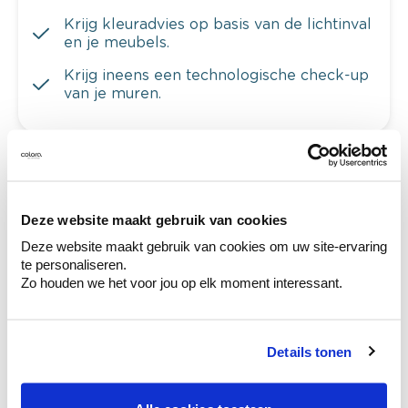
Krijg kleuradvies op basis van de lichtinval
en je meubels.
Krijg ineens een technologische check-up
van je muren.
Bekijk je kleur in de winkel
Deze website maakt gebruik van cookies
Ontdek er kleurechte stalen van je
kleurenselectie.
Deze website maakt gebruik van cookies om uw site-ervaring
te personaliseren.
Bekijk er de bijhorende tinten om je kleur
Zo houden we het voor jou op elk moment interessant.
te verfijnen.
Krijg persoonlijk advies om kleuren te
combineren.
Details tonen