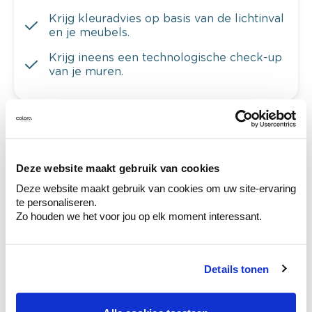
Krijg kleuradvies op basis van de lichtinval
en je meubels.
Krijg ineens een technologische check-up
van je muren.
Bekijk je kleur in de winkel
Deze website maakt gebruik van cookies
Ontdek er kleurechte stalen van je
kleurenselectie.
Deze website maakt gebruik van cookies om uw site-ervaring
te personaliseren.
Bekijk er de bijhorende tinten om je kleur
Zo houden we het voor jou op elk moment interessant.
te verfijnen.
Krijg persoonlijk advies om kleuren te
combineren.
Details tonen