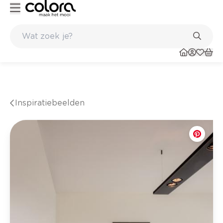
Kleur- en verfadvies aan huis en in de winkel
Inspiratiebeelden