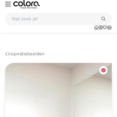
e winkel
Belgische kwaliteitsverf van BOSS paints
Inspiratiebeelden