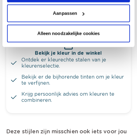
Krijg ineens een technologische check-up
Aanpassen
van je muren.
Alleen noodzakelijke cookies
Bekijk je kleur in de winkel
Ontdek er kleurechte stalen van je
kleurenselectie.
Bekijk er de bijhorende tinten om je kleur
te verfijnen.
Krijg persoonlijk advies om kleuren te
combineren.
Deze stijlen zijn misschien ook iets voor jou