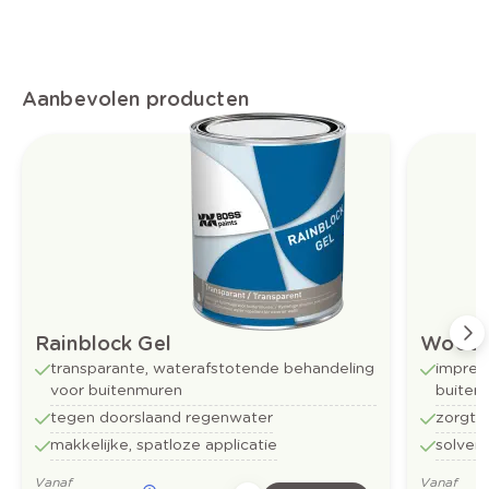
Aanbevolen producten
Rainblock Gel
Woodm
transparante, waterafstotende behandeling
impreg
voor buitenmuren
buiten
tegen doorslaand regenwater
zorgt v
makkelijke, spatloze applicatie
solven
Vanaf
Vanaf