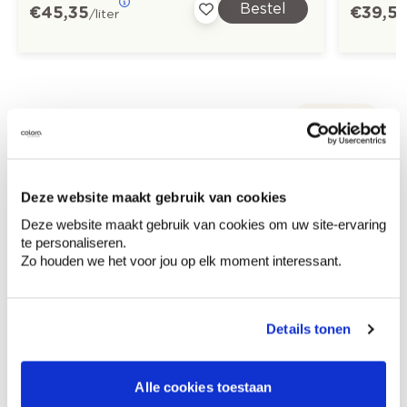
Bestel
€ 45,35
€ 39,5
/liter
Ontdek meer inspiratiebeelden voor:
Gevel
Landelijk
Off black
Grijs
Deze website maakt gebruik van cookies
Colora-magazine
Deze website maakt gebruik van cookies om uw site-ervaring
te personaliseren.
Zo houden we het voor jou op elk moment interessant.
Kleuradvies aan huis
Details tonen
Ga samen met de kleuradviseur door je
ruimtes.
Alle cookies toestaan
Krijg kleuradvies op basis van de lichtinval
en je meubels.