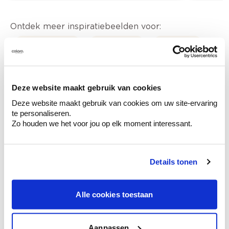
Ontdek meer inspiratiebeelden voor:
badkamer
Modern
Blauw
Off white
Colora-magazine
Deze website maakt gebruik van cookies
Deze website maakt gebruik van cookies om uw site-ervaring
te personaliseren.
Zo houden we het voor jou op elk moment interessant.
Kleuradvies aan huis
Ga samen met de kleuradviseur door je
ruimtes.
Details tonen
Krijg kleuradvies op basis van de lichtinval
en je meubels.
Alle cookies toestaan
Krijg ineens een technologische check-up
van je muren.
Aanpassen