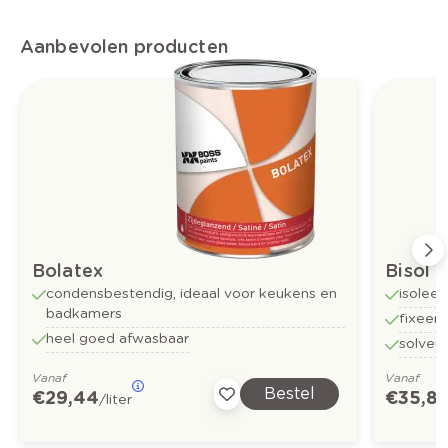
Aanbevolen producten
Bolatex
Bisol
condensbestendig, ideaal voor keukens en
isoleer
badkamers
fixeer
heel goed afwasbaar
solven
Vanaf
Vanaf
Bestel
€ 29,44
€ 35,81
/liter