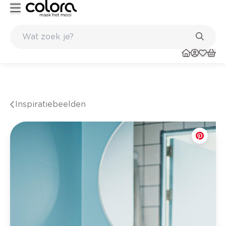
Kleur- en verfadvies aan huis en in de winkel
Inspiratiebeelden