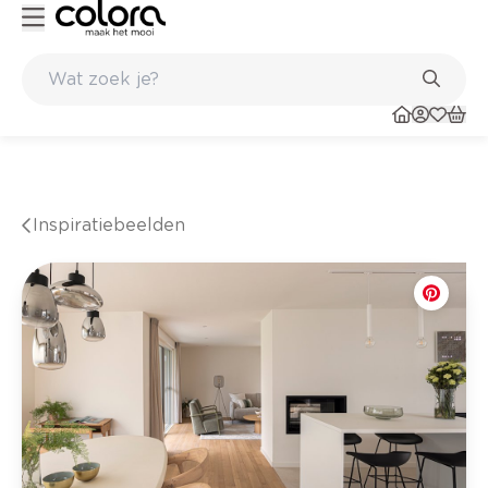
Kleur- en verfadvies aan huis en in de winkel
Inspiratiebeelden