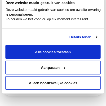
Deze website maakt gebruik van cookies
Krijg kleuradvies op basis van de lichtinval
en je meubels.
Deze website maakt gebruik van cookies om uw site-ervaring
te personaliseren.
Krijg ineens een technologische check-up
Zo houden we het voor jou op elk moment interessant.
van je muren.
Details tonen
Bekijk je kleur in de winkel
Alle cookies toestaan
Ontdek er kleurechte stalen van je
kleurenselectie.
Aanpassen
Bekijk er de bijhorende tinten om je kleur
te verfijnen.
Krijg persoonlijk advies om kleuren te
Alleen noodzakelijke cookies
combineren.