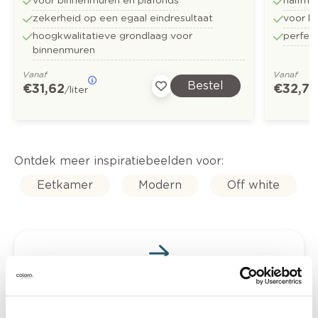
voor binnenmuren en plafonds
halfma
zekerheid op een egaal eindresultaat
voor b
hoogkwalitatieve grondlaag voor
perfect
binnenmuren
Vanaf
Vanaf
Bestel
€ 31,62
€ 32,73
/liter
Ontdek meer inspiratiebeelden voor:
Eetkamer
Modern
Off white
Kleuradvies aan huis
Ga samen met de kleuradviseur door je
ruimtes.