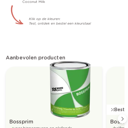
Coconut Milk
Klik op de kleuren:
Test, ontdek en bestel een kleurstaal
Aanbevolen producten
Bestse
Bossprim
Bossfl