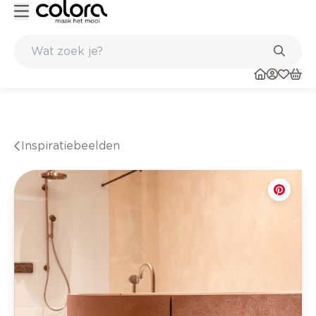
Kleur- en verfadvies aan huis en in de winkel
Inspiratiebeelden