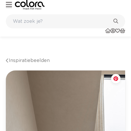
e winkel
Belgische kwaliteitsverf van BOSS paints
Inspiratiebeelden