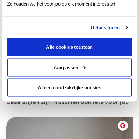
Zo houden we het voor jou op elk moment interessant.
Bekijk je kleur in de winkel
Details tonen
Ontdek er kleurechte stalen van je
kleurenselectie.
Bekijk er de bijhorende tinten om je kleur
Alle cookies toestaan
te verfijnen.
Krijg persoonlijk advies om kleuren te
Aanpassen
combineren.
Alleen noodzakelijke cookies
Deze stijlen zijn misschien ook iets voor jou