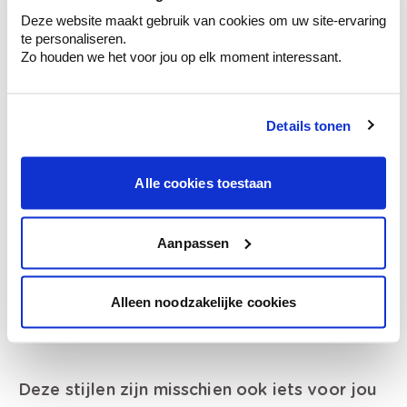
Deze website maakt gebruik van cookies om uw site-ervaring
Krijg ineens een technologische check-up
te personaliseren.
van je muren.
Zo houden we het voor jou op elk moment interessant.
Details tonen
Bekijk je kleur in de winkel
Ontdek er kleurechte stalen van je
Alle cookies toestaan
kleurenselectie.
Bekijk er de bijhorende tinten om je kleur
Aanpassen
te verfijnen.
Krijg persoonlijk advies om kleuren te
combineren.
Alleen noodzakelijke cookies
Deze stijlen zijn misschien ook iets voor jou