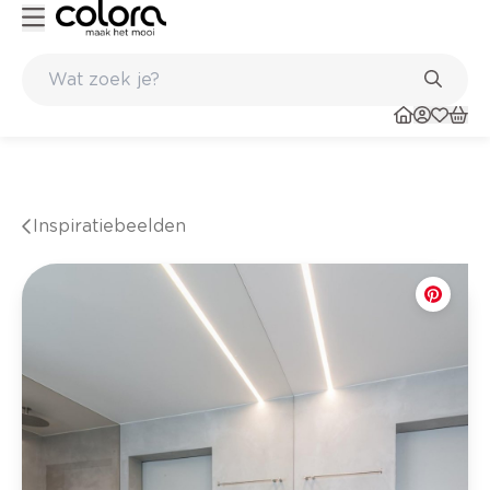
winkel
Belgische kwaliteitsverf van BOSS paints
Inspiratiebeelden