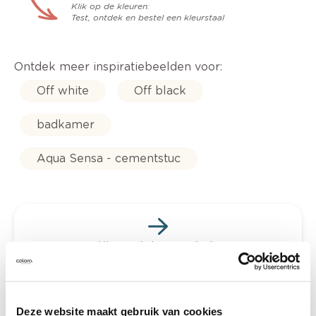
Klik op de kleuren:
Test, ontdek en bestel een kleurstaal
Ontdek meer inspiratiebeelden voor:
Off white
Off black
badkamer
Aqua Sensa - cementstuc
Kleuradvies aan huis
Ga samen met de kleuradviseur door je
ruimtes.
Krijg kleuradvies op basis van de lichtinval
Deze website maakt gebruik van cookies
en je meubels.