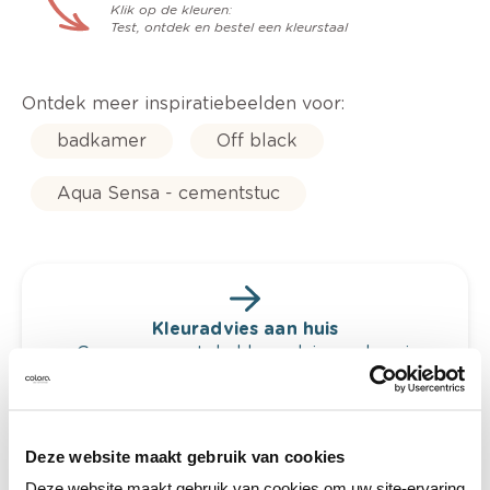
Klik op de kleuren:
Test, ontdek en bestel een kleurstaal
Ontdek meer inspiratiebeelden voor:
badkamer
Off black
Aqua Sensa - cementstuc
Kleuradvies aan huis
Ga samen met de kleuradviseur door je
ruimtes.
Krijg kleuradvies op basis van de lichtinval
en je meubels.
Deze website maakt gebruik van cookies
Krijg ineens een technologische check-up
Deze website maakt gebruik van cookies om uw site-ervaring