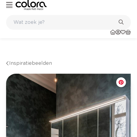
SS paints
Topmerken in behang en vinylvloeren
Inspiratiebeelden