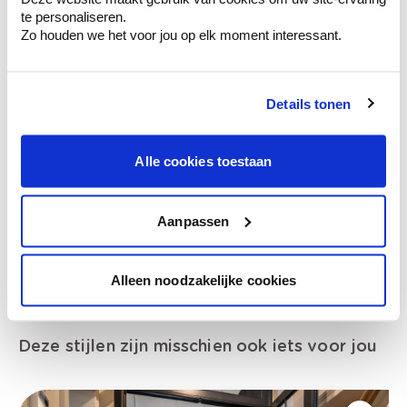
van je muren.
te personaliseren.
Zo houden we het voor jou op elk moment interessant.
Details tonen
Bekijk je kleur in de winkel
Ontdek er kleurechte stalen van je
kleurenselectie.
Alle cookies toestaan
Bekijk er de bijhorende tinten om je kleur
te verfijnen.
Aanpassen
Krijg persoonlijk advies om kleuren te
combineren.
Alleen noodzakelijke cookies
Deze stijlen zijn misschien ook iets voor jou