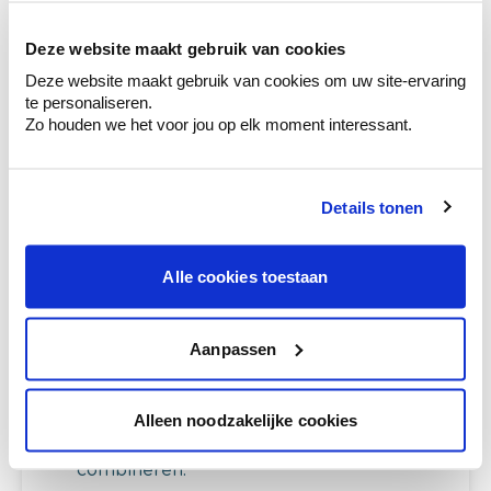
Kleuradvies aan huis
Ga samen met de kleuradviseur door je
ruimtes.
Deze website maakt gebruik van cookies
Deze website maakt gebruik van cookies om uw site-ervaring
Krijg kleuradvies op basis van de lichtinval
te personaliseren.
en je meubels.
Zo houden we het voor jou op elk moment interessant.
Krijg ineens een technologische check-up
van je muren.
Details tonen
Alle cookies toestaan
Bekijk je kleur in de winkel
Ontdek er kleurechte stalen van je
kleurenselectie.
Aanpassen
Bekijk er de bijhorende tinten om je kleur
te verfijnen.
Alleen noodzakelijke cookies
Krijg persoonlijk advies om kleuren te
combineren.