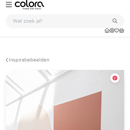
inkel
Belgische kwaliteitsverf van BOSS paints
Inspiratiebeelden