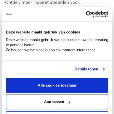
Ontdek meer inspiratiebeelden voor:
Woonkamer
Geel
Deze website maakt gebruik van cookies
Deze website maakt gebruik van cookies om uw site-ervaring
Kleuradvies aan huis
te personaliseren.
Ga samen met de kleuradviseur door je
Zo houden we het voor jou op elk moment interessant.
ruimtes.
Krijg kleuradvies op basis van de lichtinval
en je meubels.
Details tonen
Krijg ineens een technologische check-up
van je muren.
Alle cookies toestaan
Aanpassen
Bekijk je kleur in de winkel