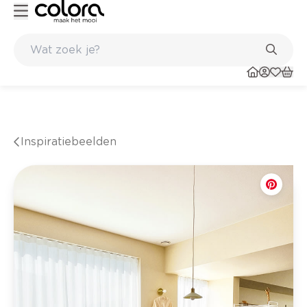
Kleur- en verfadvies aan huis en in de winkel
Inspiratiebeelden