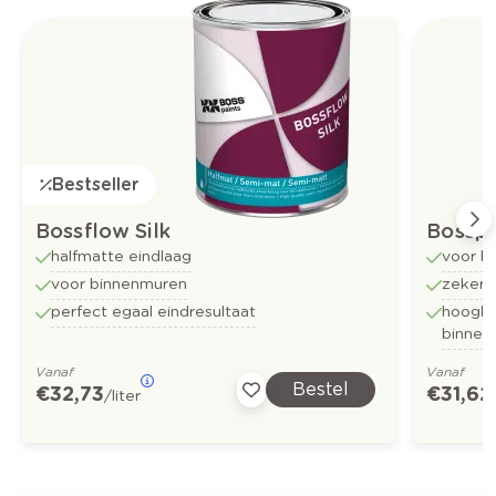
Bestseller
Bossflow Silk
Bossp
halfmatte eindlaag
voor b
voor binnenmuren
zekerh
perfect egaal eindresultaat
hoogkw
binnen
Vanaf
Vanaf
Bestel
€ 32,73
€ 31,62
/liter