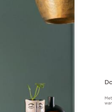
Do
Met
war