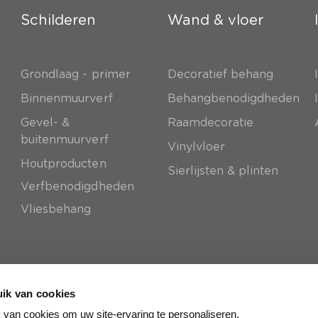
Schilderen
Wand & vloer
Grondlaag - primer
Decoratief behang
e
Binnenmuurverf
Behangbenodigdheden
Gevel- &
Raamdecoratie
buitenmuurverf
Vinylvloer
Houtproducten
Sierlijsten & plinten
Verfbenodigdheden
Vliesbehang
ik van cookies
van cookies om uw site-ervaring te personaliseren.