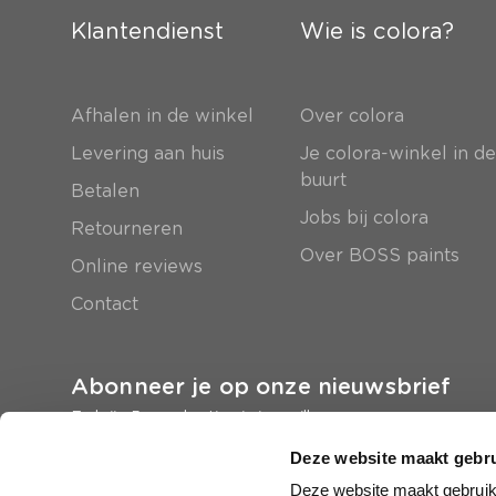
Klantendienst
Wie is colora?
Afhalen in de winkel
Over colora
Levering aan huis
Je colora-winkel in d
buurt
Betalen
Jobs bij colora
Retourneren
Over BOSS paints
Online reviews
Contact
Abonneer je op onze nieuwsbrief
En krijg 5 euro korting in je mailbox
Deze website maakt gebru
Inschrijven
Deze website maakt gebruik 