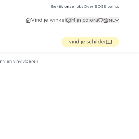
Bekijk onze jobs
Over BOSS paints
Vind je winkel
Mijn colora
NL
vind je schilder
ng en vinylvloeren