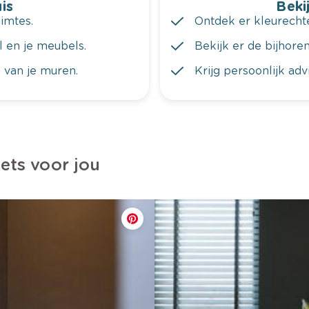
is
Bekij
imtes.
Ontdek er kleurechte
al en je meubels.
Bekijk er de bijhoren
 van je muren.
Krijg persoonlijk ad
iets voor jou