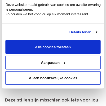
Deze website maakt gebruik van cookies om uw site-ervaring
Krijg ineens een technologische check-up
te personaliseren.
van je muren.
Zo houden we het voor jou op elk moment interessant.
Details tonen
Bekijk je kleur in de winkel
Ontdek er kleurechte stalen van je
Alle cookies toestaan
kleurenselectie.
Bekijk er de bijhorende tinten om je kleur
te verfijnen.
Aanpassen
Krijg persoonlijk advies om kleuren te
combineren.
Alleen noodzakelijke cookies
Deze stijlen zijn misschien ook iets voor jou