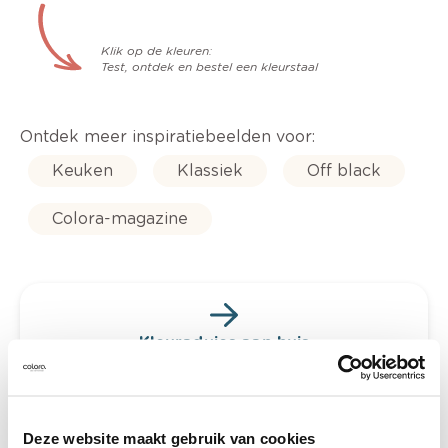
Klik op de kleuren:
Test, ontdek en bestel een kleurstaal
Ontdek meer inspiratiebeelden voor:
Keuken
Klassiek
Off black
Colora-magazine
Kleuradvies aan huis
Ga samen met de kleuradviseur door je
ruimtes.
Krijg kleuradvies op basis van de lichtinval
Deze website maakt gebruik van cookies
en je meubels.