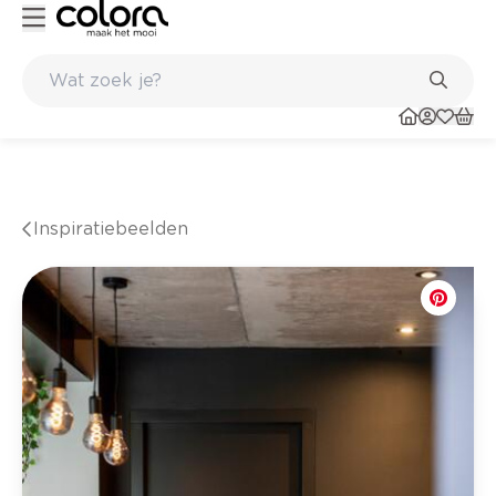
in de winkel
Belgische kwaliteitsverf van BOSS paints
Inspiratiebeelden