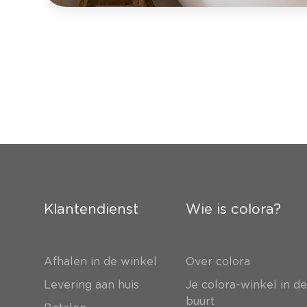
Klantendienst
Wie is colora?
Afhalen in de winkel
Over colora
Levering aan huis
Je colora-winkel in d
buurt