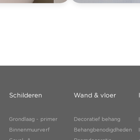
Schilderen
Wand & vloer
Grondlaag - primer
Decoratief behang
e
Binnenmuurverf
Behangbenodigdheden