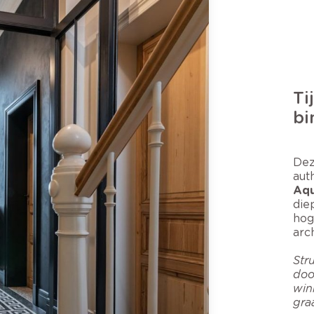
Ti
bi
Dez
aut
Aqu
die
hog
arc
Str
doo
win
gra