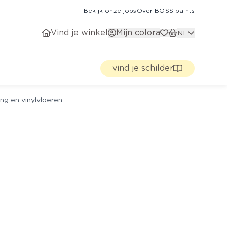
Bekijk onze jobs
Over BOSS paints
Vind je winkel
Mijn colora
NL
vind je schilder
ng en vinylvloeren