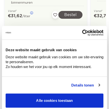
binnenmuren
Vanaf
Vanaf
Bestel
€ 31,62
€ 32,73
/liter
Ontdek meer inspiratiebeelden voor:
Slaapkamer
Klassiek
Bruin
Deze website maakt gebruik van cookies
Deze website maakt gebruik van cookies om uw site-ervaring
te personaliseren.
Zo houden we het voor jou op elk moment interessant.
Kleuradvies aan huis
Ga samen met de kleuradviseur door je
Details tonen
ruimtes.
Krijg kleuradvies op basis van de lichtinval
Alle cookies toestaan
en je meubels.