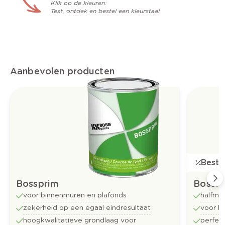
Klik op de kleuren:
Test, ontdek en bestel een kleurstaal
Aanbevolen producten
Bestse
Bossprim
Bossfl
voor binnenmuren en plafonds
halfma
zekerheid op een egaal eindresultaat
voor b
hoogkwalitatieve grondlaag voor
perfect