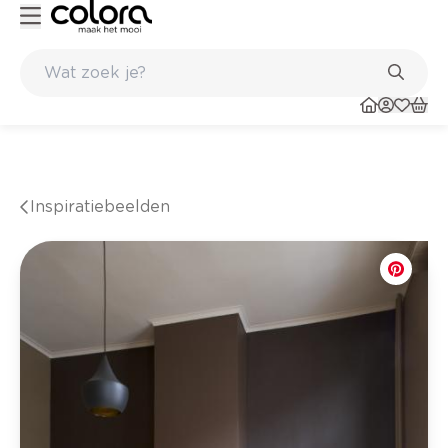
in de winkel
Belgische kwaliteitsverf van BOSS paints
Inspiratiebeelden