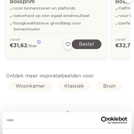
Bossprim
Bossfl
voor binnenmuren en plafonds
halfma
zekerheid op een egaal eindresultaat
voor b
hoogkwalitatieve grondlaag voor
perfect
binnenmuren
Vanaf
Vanaf
Bestel
€ 31,62
€ 32,73
/liter
Ontdek meer inspiratiebeelden voor:
Woonkamer
Klassiek
Bruin
Kleuradvies aan huis
Ga samen met de kleuradviseur door je