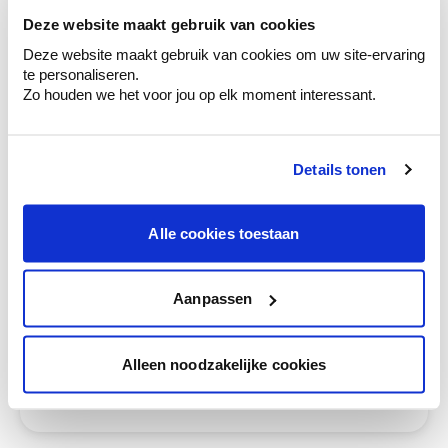
ruimtes.
Deze website maakt gebruik van cookies
Krijg kleuradvies op basis van de lichtinval
Deze website maakt gebruik van cookies om uw site-ervaring
en je meubels.
te personaliseren.
Zo houden we het voor jou op elk moment interessant.
Krijg ineens een technologische check-up
van je muren.
Details tonen
Alle cookies toestaan
Bekijk je kleur in de winkel
Ontdek er kleurechte stalen van je
kleurenselectie.
Aanpassen
Bekijk er de bijhorende tinten om je kleur
te verfijnen.
Alleen noodzakelijke cookies
Krijg persoonlijk advies om kleuren te
combineren.