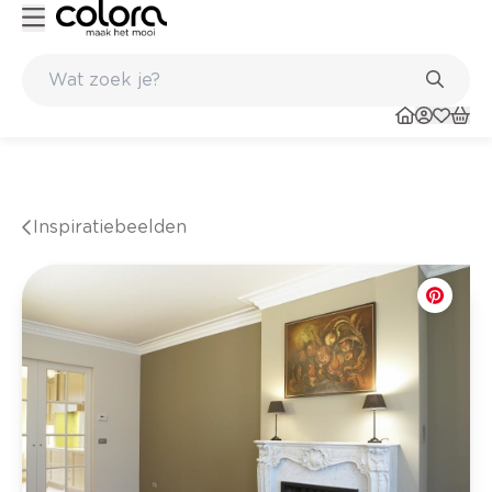
inkel
Belgische kwaliteitsverf van BOSS paints
Inspiratiebeelden