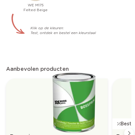
WE M175
Felted Beige
Klik op de kleuren:
Test, ontdek en bestel een kleurstaal
Aanbevolen producten
Bestse