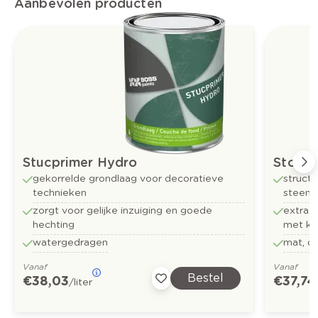
Aanbevolen producten
Stucprimer Hydro
Stone 
gekorrelde grondlaag voor decoratieve
struct
technieken
steenac
zorgt voor gelijke inzuiging en goede
extra k
hechting
met kl
watergedragen
mat, o
Vanaf
Vanaf
Bestel
€ 38,03
€ 37,74
/liter