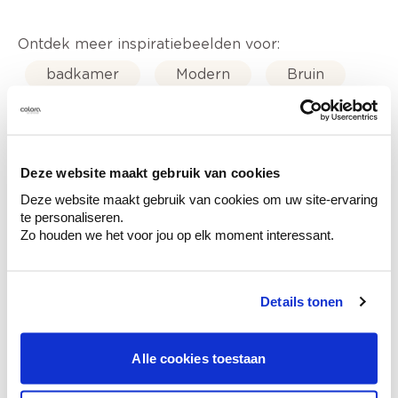
Ontdek meer inspiratiebeelden voor:
badkamer
Modern
Bruin
Metallic
Oranje
Stone Art - steenimitatie
Deze website maakt gebruik van cookies
Deze website maakt gebruik van cookies om uw site-ervaring
te personaliseren.
Zo houden we het voor jou op elk moment interessant.
Kleuradvies aan huis
Ga samen met de kleuradviseur door je
Details tonen
ruimtes.
Krijg kleuradvies op basis van de lichtinval
en je meubels.
Alle cookies toestaan
Krijg ineens een technologische check-up