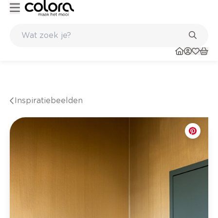
 winkel
Belgische kwaliteitsverf van BOSS paints
Inspiratiebeelden