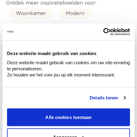
Ontdek meer inspiratiebeelden voor:
Woonkamer
Modern
Metallic
Geel
Metallic Chic - metallieke verf
Deze website maakt gebruik van cookies
Deze website maakt gebruik van cookies om uw site-ervaring
te personaliseren.
Zo houden we het voor jou op elk moment interessant.
Kleuradvies aan huis
Ga samen met de kleuradviseur door je
ruimtes.
Details tonen
Krijg kleuradvies op basis van de lichtinval
en je meubels.
Alle cookies toestaan
Krijg ineens een technologische check-up
van je muren.