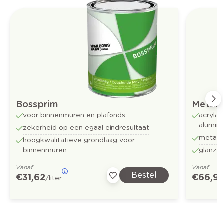
Bossprim
Metalli
voor binnenmuren en plafonds
acrylaa
alumin
zekerheid op een egaal eindresultaat
metall
hoogkwalitatieve grondlaag voor
binnenmuren
glanze
Vanaf
Vanaf
Bestel
€ 31,62
€ 66,9
/liter