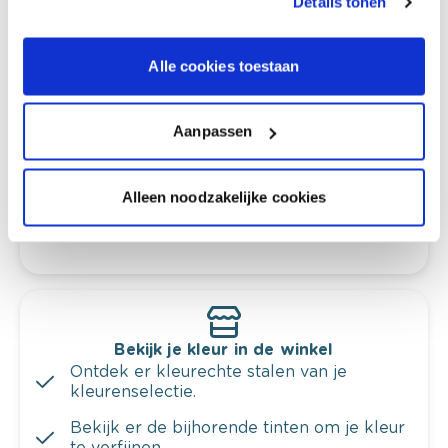
Details tonen
Alle cookies toestaan
Kleuradvies aan huis
Ga samen met de kleuradviseur door je
ruimtes.
Aanpassen
Krijg kleuradvies op basis van de lichtinval
en je meubels.
Alleen noodzakelijke cookies
Krijg ineens een technologische check-up
van je muren.
Bekijk je kleur in de winkel
Ontdek er kleurechte stalen van je
kleurenselectie.
Bekijk er de bijhorende tinten om je kleur
te verfijnen.