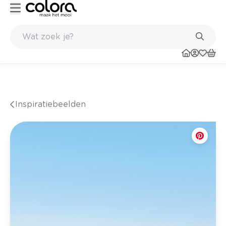
winkel
Belgische kwaliteitsverf van BOSS paints
Inspiratiebeelden