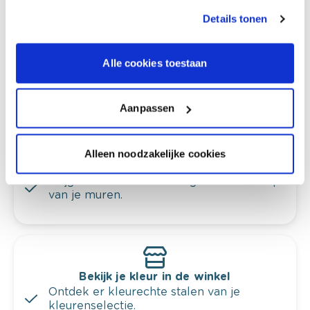
Colora-magazine
Details tonen
Alle cookies toestaan
Kleuradvies aan huis
Ga samen met de kleuradviseur door je
Aanpassen
ruimtes.
Krijg kleuradvies op basis van de lichtinval
Alleen noodzakelijke cookies
en je meubels.
Krijg ineens een technologische check-up
van je muren.
Bekijk je kleur in de winkel
Ontdek er kleurechte stalen van je
kleurenselectie.