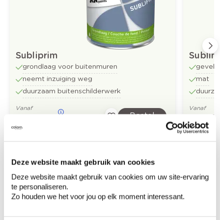
Subliprim
Sublim
grondlaag voor buitenmuren
gevelv
neemt inzuiging weg
mat
duurzaam buitenschilderwerk
duurza
Vanaf
Vanaf
Bestel
€ 33,11
€ 35,17
/liter
Deze website maakt gebruik van cookies
Ontdek meer inspiratiebeelden voor:
Gevel
Deze website maakt gebruik van cookies om uw site-ervaring
te personaliseren.
Zo houden we het voor jou op elk moment interessant.
Modern
Groen