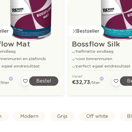
ller
Bestseller
flow Mat
Bossflow Silk
eindlaag
halfmatte eindlaag
innenmuren en plafonds
voor binnenmuren
 egaal eindresultaat
perfect egaal eindresultaat
Vanaf
Bestel
Be
€ 32,73
/liter
/liter
n
Modern
Grijs
Off white
B