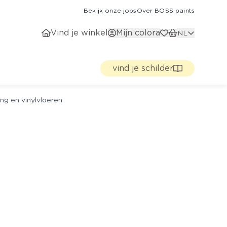
Bekijk onze jobs
Over BOSS paints
Vind je winkel
Mijn colora
NL
vind je schilder
ng en vinylvloeren