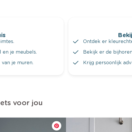
is
Bekij
imtes.
Ontdek er kleurechte
al en je meubels.
Bekijk er de bijhoren
 van je muren.
Krijg persoonlijk ad
iets voor jou