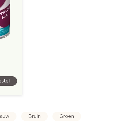
stel
lauw
Bruin
Groen