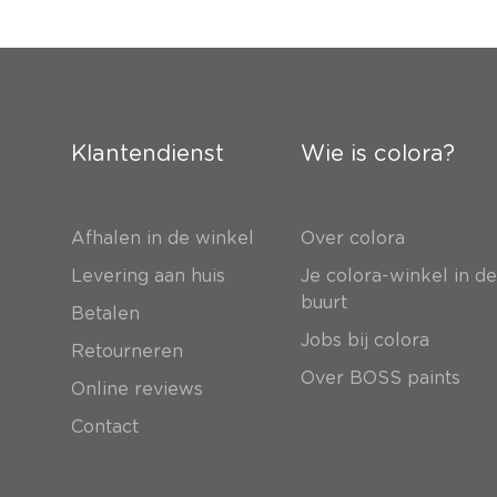
Klantendienst
Wie is colora?
Afhalen in de winkel
Over colora
Levering aan huis
Je colora-winkel in d
buurt
Betalen
Jobs bij colora
Retourneren
Over BOSS paints
Online reviews
Contact