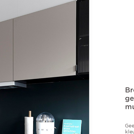
Br
ge
m
Gee
kle