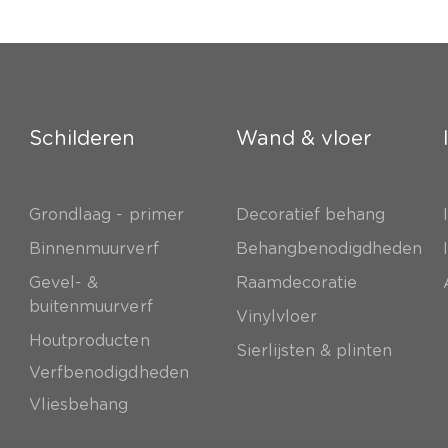
Schilderen
Wand & vloer
Grondlaag - primer
Decoratief behang
e
Binnenmuurverf
Behangbenodigdheden
Gevel- &
Raamdecoratie
buitenmuurverf
Vinylvloer
Houtproducten
Sierlijsten & plinten
Verfbenodigdheden
Vliesbehang