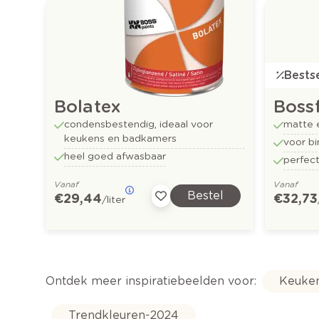
Bestse
Bolatex
Boss
condensbestendig, ideaal voor
matte 
keukens en badkamers
voor b
heel goed afwasbaar
perfect
Vanaf
Vanaf
Bestel
€ 29,44
€ 32,73
/liter
Ontdek meer inspiratiebeelden voor:
Keuke
Trendkleuren-2024