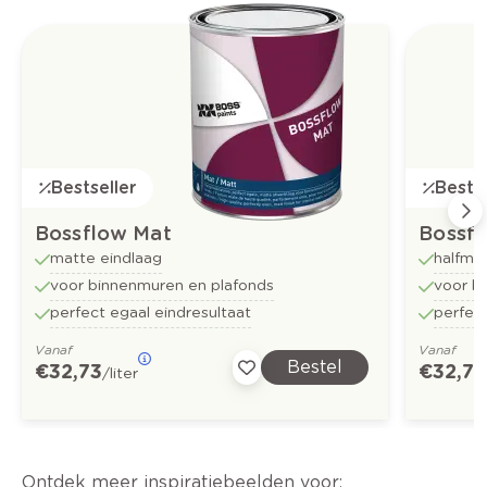
Bestseller
Bestse
Bossflow Mat
Bossfl
matte eindlaag
halfma
voor binnenmuren en plafonds
voor b
perfect egaal eindresultaat
perfect
Vanaf
Vanaf
Bestel
€ 32,73
€ 32,73
/liter
Ontdek meer inspiratiebeelden voor: