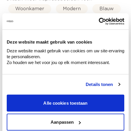
Woonkamer
Modern
Blauw
Off white
Trendkleuren-2024
Deze website maakt gebruik van cookies
Deze website maakt gebruik van cookies om uw site-ervaring
te personaliseren.
Kleuradvies aan huis
Zo houden we het voor jou op elk moment interessant.
Ga samen met de kleuradviseur door je
ruimtes.
Krijg kleuradvies op basis van de lichtinval
Details tonen
en je meubels.
Krijg ineens een technologische check-up
Alle cookies toestaan
van je muren.
Aanpassen