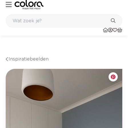
Belgische kwaliteitsverf van BOSS paints
Inspiratiebeelden