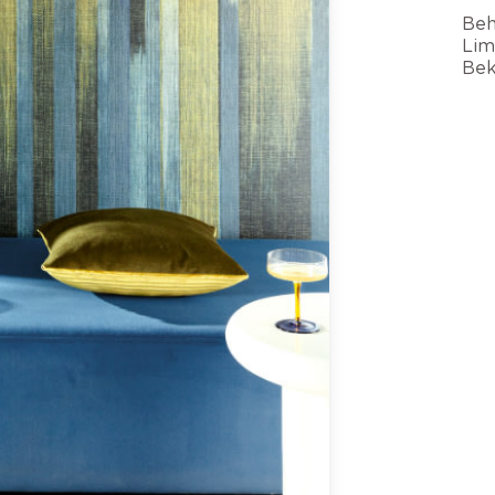
Beh
Lim
Bek