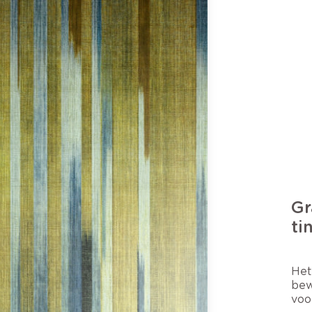
Gr
ti
Het
bew
voo