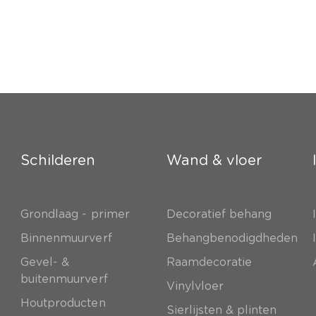
Schilderen
Wand & vloer
Grondlaag - primer
Decoratief behang
e
Binnenmuurverf
Behangbenodigdheden
Gevel- &
Raamdecoratie
buitenmuurverf
Vinylvloer
Houtproducten
Sierlijsten & plinten