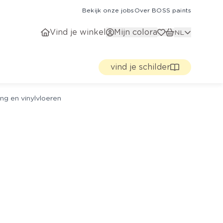
Bekijk onze jobs
Over BOSS paints
Vind je winkel
Mijn colora
NL
vind je schilder
ng en vinylvloeren