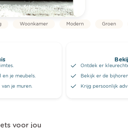
g
Woonkamer
Modern
Groen
is
Bekij
imtes.
Ontdek er kleurechte
al en je meubels.
Bekijk er de bijhoren
 van je muren.
Krijg persoonlijk ad
iets voor jou