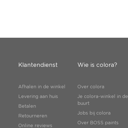
Klantendienst
Wie is colora?
Afhalen in de winkel
Over colora
Levering aan huis
Je colora-winkel in d
buurt
Betalen
Jobs bij colora
Retourneren
Over BOSS paints
Online reviews