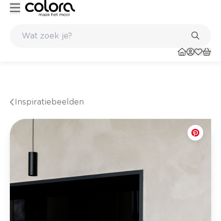
Belgische kwaliteitsverf van BOSS paints
Inspiratiebeelden