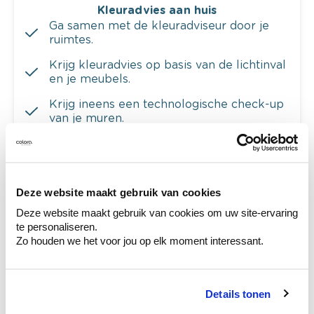
Kleuradvies aan huis
Ga samen met de kleuradviseur door je
ruimtes.
Krijg kleuradvies op basis van de lichtinval
en je meubels.
Krijg ineens een technologische check-up
van je muren.
Deze website maakt gebruik van cookies
Bekijk je kleur in de winkel
Deze website maakt gebruik van cookies om uw site-ervaring
Ontdek er kleurechte stalen van je
te personaliseren.
kleurenselectie.
Zo houden we het voor jou op elk moment interessant.
Bekijk er de bijhorende tinten om je kleur
te verfijnen.
Details tonen
Krijg persoonlijk advies om kleuren te
combineren.