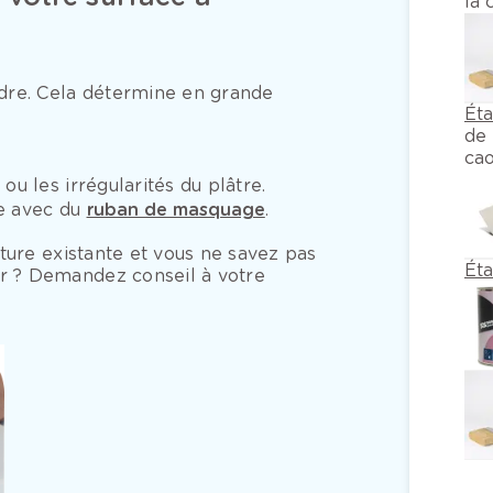
la 
dre. Cela détermine en grande
Ét
de 
ca
ou les irrégularités du plâtre.
re avec du
ruban de masquage
.
ture existante et vous ne savez pas
Ét
 ? Demandez conseil à votre