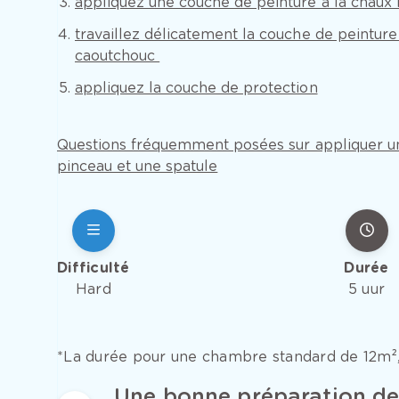
appliquez une couche de peinture à la chaux
travaillez délicatement la couche de peinture
caoutchouc
appliquez la couche de protection
Questions fréquemment posées sur appliquer un
pinceau et une spatule
Difficulté
Durée
Hard
5 uur
*La durée pour une chambre standard de 12m²,
Une bonne préparation de 