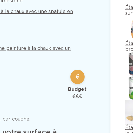
 limestone
Éta
 à la chaux avec une spatule en
sur
Ét
e peinture à la chaux avec un
bro
Budget
€€€
 par couche.
Ét
votre surface à