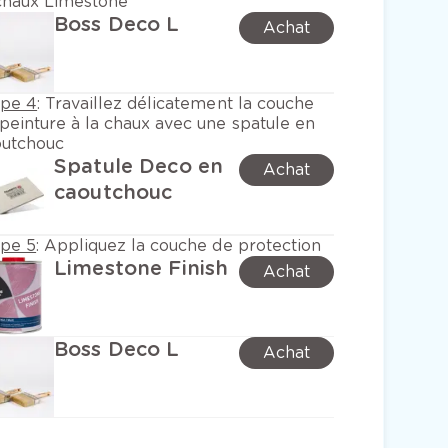
chaux Limestone
Boss Deco L
Achat
ape 4
:
Travaillez délicatement la couche
peinture à la chaux avec une spatule en
outchouc
Spatule Deco en
Achat
caoutchouc
ape 5
:
Appliquez la couche de protection
Limestone Finish
Achat
Boss Deco L
Achat