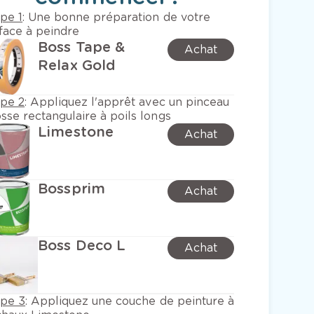
pe 1
:
Une bonne préparation de votre
face à peindre
Boss Tape &
Achat
Relax Gold
ape 2
:
Appliquez l'apprêt avec un pinceau
sse rectangulaire à poils longs
Limestone
Achat
Bossprim
Achat
Boss Deco L
Achat
ape 3
:
Appliquez une couche de peinture à