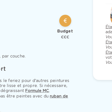
Ét
Budget
ad
Vou
€€€
Ét
Vou
Ét
 par couche.
vot
Vou
rt
le feriez pour d’autres peintures
re lisse et propre. Si nécessaire,
 dégraissant
Formule MC
.
pas être peintes avec du
ruban de