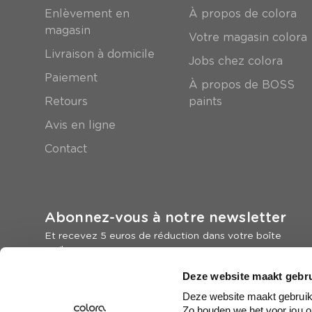
Enlèvement en
À propos de colora
magasin
Votre magasin colora
Livraison à domicile
Jobs chez colora
Paiement
À propos de BOSS
Retours
paints
Avis en ligne
Contact
Abonnez-vous à notre newsletter
Et recevez 5 euros de réduction dans votre boîte
mail
Deze website maakt gebru
Inscrivez-vous
Deze website maakt gebruik 
Zo houden we het voor jou o