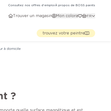
Consultez nos offres d'emploi
À propos de BOSS paints
Trouver un magasin
Mon colora
FR
trouvez votre peintre
ur à domicile
t ?
’importe quelle surface magnétique et est