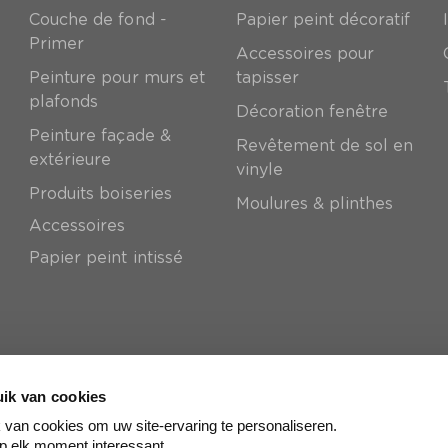
Couche de fond -
Papier peint décoratif
Primer
Accessoires pour
Peinture pour murs et
tapisser
plafonds
Décoration fenêtre
Peinture façade &
Revêtement de sol en
extérieure
vinyle
Produits boiseries
Moulures & plinthes
Accessoires
Papier peint intissé
ik van cookies
van cookies om uw site-ervaring te personaliseren.
p elk moment interessant.