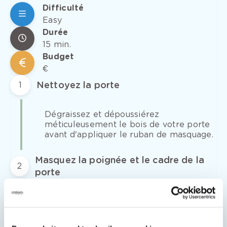
Difficulté
Easy
Durée
15 min.
Budget
€
Nettoyez la porte
1
Dégraissez et dépoussiérez
méticuleusement le bois de votre porte
avant d'appliquer le ruban de masquage.
Masquez la poignée et le cadre de la
2
porte
Protégez la poignée et le cadre de la
porte avec un
ruban de masquage
adapté
. Pressez bien le ruban.