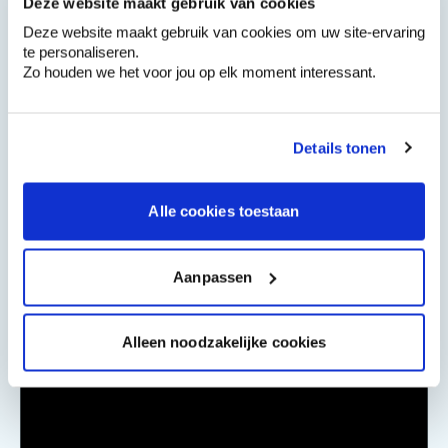
Deze website maakt gebruik van cookies
Deze website maakt gebruik van cookies om uw site-ervaring
Retirez le ruban de masquage
3
te personaliseren.
Zo houden we het voor jou op elk moment interessant.
Retirez de préférence le ruban de
masquage immédiatement après chaque
couche de peinture. Ainsi, vous obtenez
Details tonen
une belle séparation entre vos murs et le
cadre de votre porte et vous évitez une
ligne irrégulière.
Alle cookies toestaan
Aanpassen
Regardez la vidéo de la peinture
Alleen noodzakelijke cookies