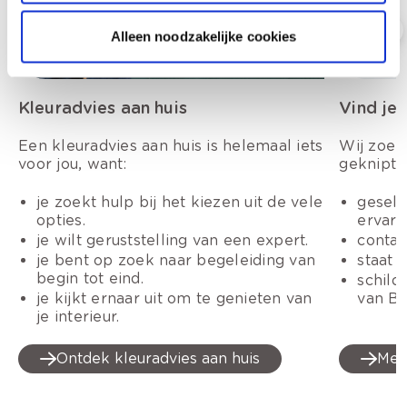
Alleen noodzakelijke cookies
Kleuradvies aan huis
Vind je 
Een kleuradvies aan huis is helemaal iets
Wij zoek
voor jou, want:
geknipte 
je zoekt hulp bij het kiezen uit de vele
gesele
opties.
ervare
je wilt geruststelling van een expert.
contac
je bent op zoek naar begeleiding van
staat 
begin tot eind.
schild
je kijkt ernaar uit om te genieten van
van BO
je interieur.
Ontdek kleuradvies aan huis
Meer