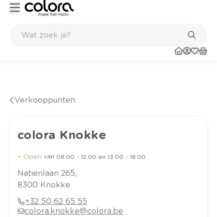
Kleur- en verfadvies aan huis en in de winkel
Verkooppunten
colora Knokke
•
Open
van
08:00
-
12:00
en
13:00
-
18:00
Natienlaan
265
,
8300
Knokke
+32 50 62 65 55
colora.knokke@colora.be