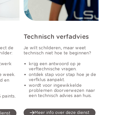
Technisch verfadvies
ject de
Je wilt schilderen, maar weet
ilder:
technisch niet hoe te beginnen?
etwerk
krijg een antwoord op je
verftechnische vragen.
de week.
ontdek stap voor stap hoe je de
verfklus aanpakt.
id en
wordt voor ingewikkelde
problemen doorverwezen naar
een technisch advies aan huis.
 paints.
Meer info over deze dienst
ienst