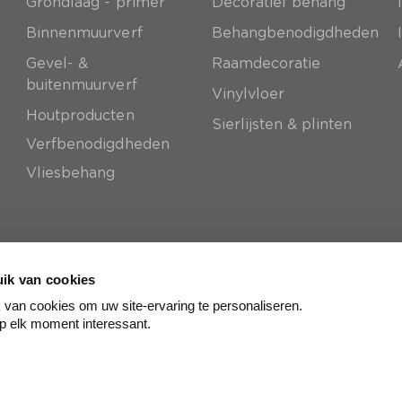
Grondlaag - primer
Decoratief behang
e
Binnenmuurverf
Behangbenodigdheden
Gevel- &
Raamdecoratie
buitenmuurverf
Vinylvloer
Houtproducten
Sierlijsten & plinten
Verfbenodigdheden
Vliesbehang
ik van cookies
van cookies om uw site-ervaring te personaliseren.
p elk moment interessant.