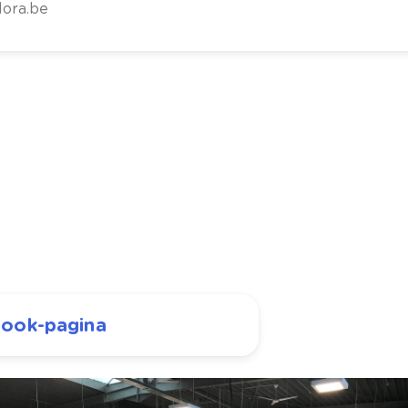
lora.be
book-pagina