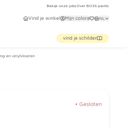
Bekijk onze jobs
Over BOSS paints
Vind je winkel
Mijn colora
NL
vind je schilder
ng en vinylvloeren
•
Gesloten