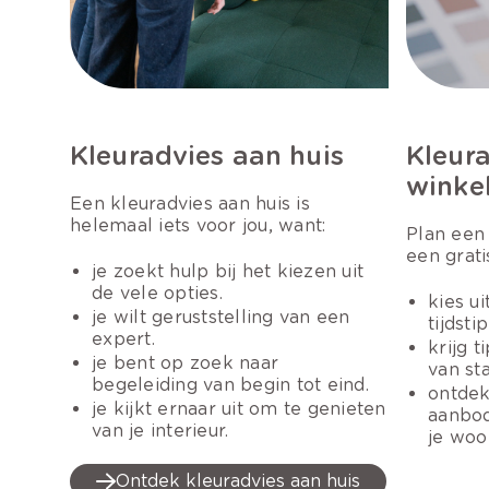
Kleuradvies aan huis
Kleura
winke
Een kleuradvies aan huis is
helemaal iets voor jou, want:
Plan een
een grati
je zoekt hulp bij het kiezen uit
de vele opties.
kies u
je wilt geruststelling van een
tijdsti
expert.
krijg 
je bent op zoek naar
van st
begeleiding van begin tot eind.
ontdek
je kijkt ernaar uit om te genieten
aanbod
van je interieur.
je woo
Ontdek kleuradvies aan huis