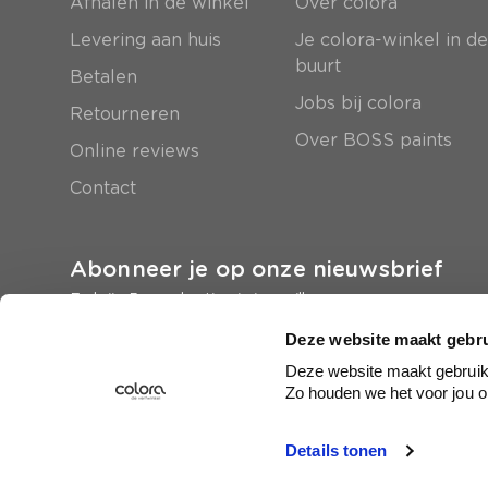
Afhalen in de winkel
Over colora
Levering aan huis
Je colora-winkel in d
buurt
Betalen
Jobs bij colora
Retourneren
Over BOSS paints
Online reviews
Contact
Abonneer je op onze nieuwsbrief
En krijg 5 euro korting in je mailbox
Deze website maakt gebru
Inschrijven
Deze website maakt gebruik 
Zo houden we het voor jou o
Details tonen