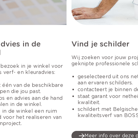
dvies in de
Vind je schilder
l
Wij zoeken voor jouw pro
geknipte professionele sch
 bezoek in je winkel voor
s verf- en kleuradvies:
geselecteerd uit ons n
aan ervaren schilders.
it één van de beschikbare
contacteert je binnen 
ppen die jou past.
staat garant voor nethe
tips en advies aan de hand
kwaliteit.
alen in de winkel.
schildert met Belgische
 in de winkel een ruim
kwaliteitsverf van BOSS
 voor het realiseren van
nproject.
Meer info over deze d