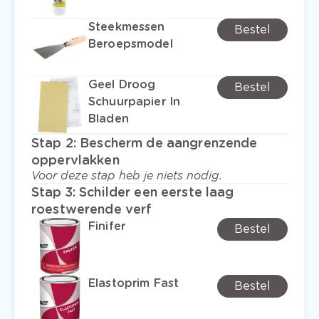
Steekmessen
Bestel
Beroepsmodel
Geel Droog
Bestel
Schuurpapier In
Bladen
Stap 2
:
Bescherm de aangrenzende
oppervlakken
Voor deze stap heb je niets nodig.
Stap 3
:
Schilder een eerste laag
roestwerende verf
Finifer
Bestel
Elastoprim Fast
Bestel