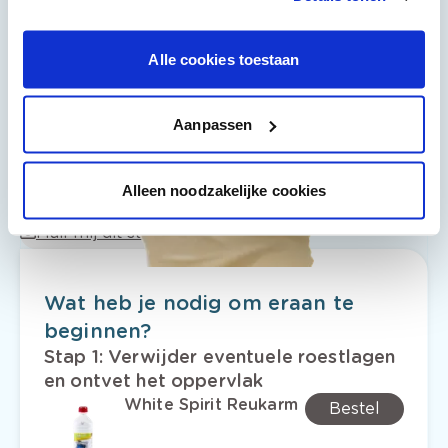
de dag of twee dagen nadien en dan
gewoon verder schilderen. Als de
werken af zijn, kan je de kwast uitwassen
Alle cookies toestaan
in een bokaal met
White Spirit.
Breng de
resten naar het containerpark.
Aanpassen
Alleen noodzakelijke cookies
Mail mij dit stappenplan
Wat heb je nodig om eraan te
beginnen?
Stap 1
:
Verwijder eventuele roestlagen
en ontvet het oppervlak
White Spirit Reukarm
Bestel