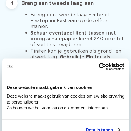
Breng een tweede laag aan
4
Breng een tweede laag
Finifer
of
Elastoprim Fast
aan op dezelfde
manier.
Schuur eventueel licht tussen
met
droog schuurpapier korrel 240
om stof
of vuil te verwijderen.
Finifer kan je gebruiken als grond- en
afwerklaag.
Gebruik je Finifer als
afwerklaag, plaats dan een derde
laag Finifer
. Werk je liever af met een
andere lakverf, dan volstaan twee
lagen Finifer. Elastoprim Fast werk je
sowieso af met een andere lakverf.
Deze website maakt gebruik van cookies
Overleg met je colora-winkel welke
Deze website maakt gebruik van cookies om uw site-ervaring
afwerklagen er mogelijk zijn voor jouw
te personaliseren.
situatie.
Zo houden we het voor jou op elk moment interessant.
Tip
: Tussen de lagen Finifer of Elastoprim
Fast hoef je de kwast niet uit te wassen.
Je kan die in aluminiumfolie wikkelen tot
Details tonen