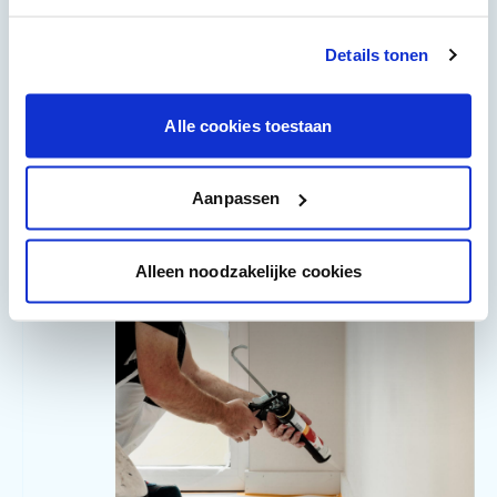
Details tonen
De kit aanbrengen
3
Alle cookies toestaan
Hou het kitpistool in een hoek van 45°.
Pomp gelijkmatig en beweeg het
kitpistool aan een gelijkmatige (trage)
Aanpassen
snelheid.
Alleen noodzakelijke cookies