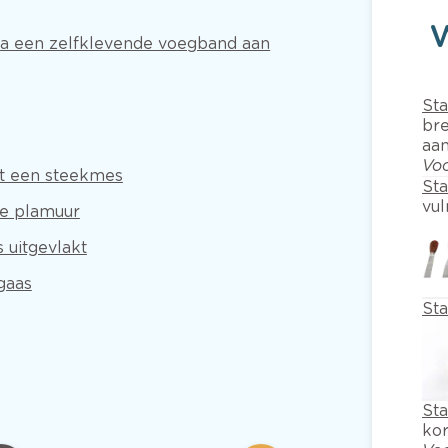
na een zelfklevende voegband aan
Sta
br
aa
Voo
et een steekmes
Sta
vul
re plamuur
 uitgevlakt
gaas
St
St
kor