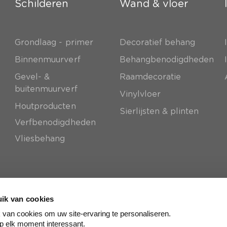
Schilderen
Wand & vloer
Grondlaag - primer
Decoratief behang
e
Binnenmuurverf
Behangbenodigdheden
Gevel- &
Raamdecoratie
buitenmuurverf
Vinylvloer
Houtproducten
Sierlijsten & plinten
Verfbenodigdheden
Vliesbehang
ik van cookies
van cookies om uw site-ervaring te personaliseren.
p elk moment interessant.