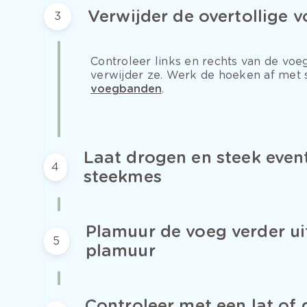
Verwijder de overtollige 
3
Controleer links en rechts van de voeg
verwijder ze. Werk de hoeken af met s
voegbanden
.
Laat drogen en steek event
4
steekmes
Plamuur de voeg verder ui
5
plamuur
Controleer met een lat of 