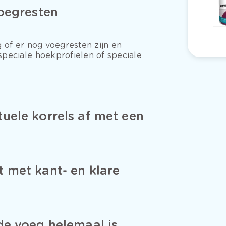
voegresten
 of er nog voegresten zijn en
peciale hoekprofielen of speciale
uele korrels af met een
t met kant- en klare
de voeg helemaal is