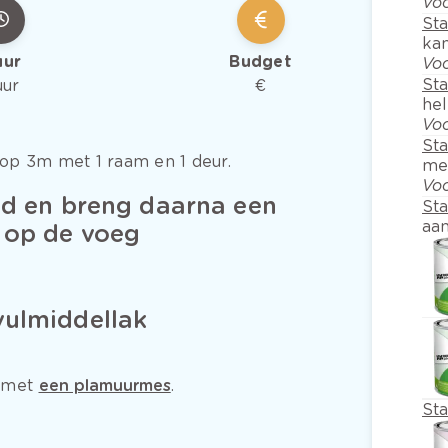
Voo
St
kan
uur
Budget
Voo
St
uur
€
hel
Voo
St
op 3m met 1 raam en 1 deur.
me
Voo
ed en breng daarna een
St
aa
 op de voeg
vulmiddellak
t met
een plamuurmes
.
St