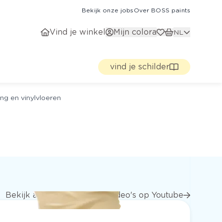
Bekijk onze jobs
Over BOSS paints
Vind je winkel
Mijn colora
NL
vind je schilder
ng en vinylvloeren
Bekijk alle stap voor stap video's op Youtube