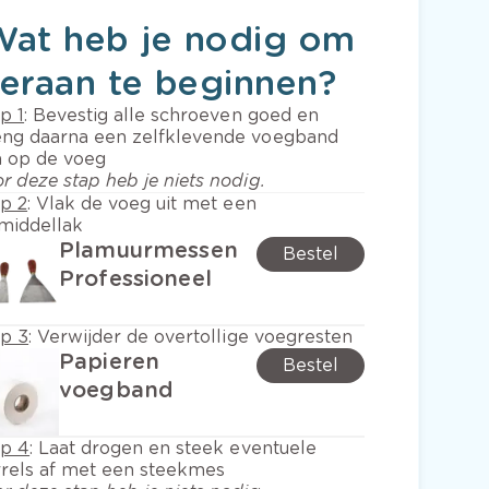
Wat heb je nodig om
eraan te beginnen?
p 1
:
Bevestig alle schroeven goed en
eng daarna een zelfklevende voegband
n op de voeg
r deze stap heb je niets nodig.
p 2
:
Vlak de voeg uit met een
middellak
Plamuurmessen
Bestel
Professioneel
ap 3
:
Verwijder de overtollige voegresten
Papieren
Bestel
voegband
ap 4
:
Laat drogen en steek eventuele
rels af met een steekmes