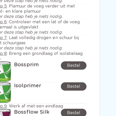
r deze stap heb je niets nodig.
ap 5
:
Plamuur de voeg verder uit met
t- en klare plamuur
r deze stap heb je niets nodig.
ap 6
:
Controleer met een lat of de voeg
emaal is uitgevlakt
r deze stap heb je niets nodig.
ap 7
:
Laat volledig drogen en schuur bij
t schuurgaas
r deze stap heb je niets nodig.
ap 8
:
Breng een grondlaag of isolatielaag
n
Bossprim
Bestel
Isolprimer
Bestel
ap 9
:
Werk af met een eindlaag
Bossflow Silk
Bestel