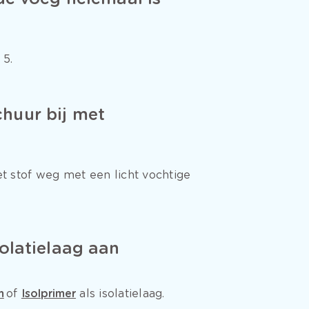
 5.
chuur bij met
 stof weg met een licht vochtige
olatielaag aan
m
of
Isolprimer
als isolatielaag.