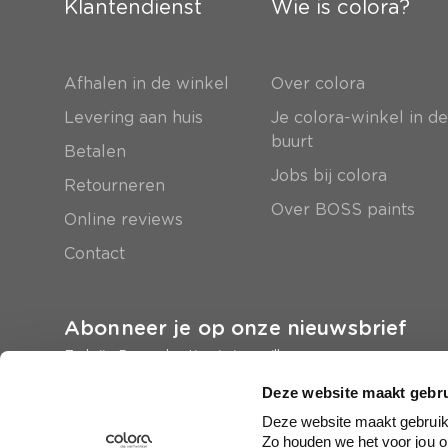
Klantendienst
Wie is colora?
Afhalen in de winkel
Over colora
Levering aan huis
Je colora-winkel in d
buurt
Betalen
Jobs bij colora
Retourneren
Over BOSS paints
Online reviews
Contact
Abonneer je op onze nieuwsbrief
En krijg 5 euro korting in je mailbox
Deze website maakt gebru
Inschrijven
Deze website maakt gebruik 
Zo houden we het voor jou o