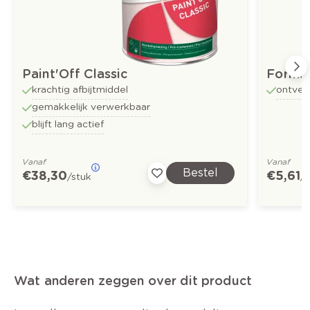
Paint'Off Classic
Formul
krachtig afbijtmiddel
ontvet
gemakkelijk verwerkbaar
blijft lang actief
Vanaf
Vanaf
Bestel
€ 38,30
€ 5,61
/stuk
/
Wat anderen zeggen over dit product