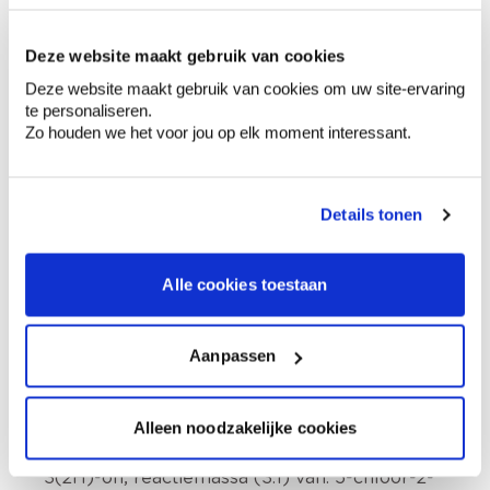
Productomschrijving
Deze website maakt gebruik van cookies
Deze website maakt gebruik van cookies om uw site-ervaring
Hoe te gebruiken?
te personaliseren.
Zo houden we het voor jou op elk moment interessant.
Voorbereiding
Details tonen
Etiketinformatie
Alle cookies toestaan
Buiten het bereik van kinderen houden.,
Inhoud en verpakking afvoeren naar
Aanpassen
inzamelpunt voor gevaarlijk of bijzonder afval
in overeenstemming met lokale, regionale,
nationale en/of internationale regelgeving.
Alleen noodzakelijke cookies
Veiligheidsinformatieblad op verzoek
verkrijgbaar., Bevat 1,2-benzisothiazool-
3(2H)-on, reactiemassa (3:1) van: 5-chloor-2-