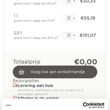
€ 30,33
goed voor 1 laag van 8.5 m²
1 l
€ 55,19
goed voor 1 laag van 17 m²
2,5 l
€ 131,07
goed voor 1 laag van 42.5 m²
€ 0,00
Totaalprijs
Voeg toe aan winkelmandje
Bezorgopties
Levering aan huis
Besteld op weekdagen (ma-vr), binnen 2 à 3
werkdagen geleverd.
Afhalen in de winkel