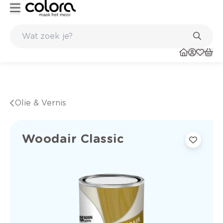
 winkel
Belgische kwaliteitsverf van BOSS paints
Olie & Vernis
Woodair Classic