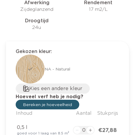
Afwerking
Rendement
Zijdeglanzend
17 m2/L
Droogtijd
24u
Gekozen kleur
:
NA - Natural
Kies een andere kleur
Hoeveel verf heb je nodig?
Bereken je hoeveelheid
Inhoud
Aantal
Stukprijs
0,5 l
€ 27,88
goed voor 1 laag van 8.5 m²