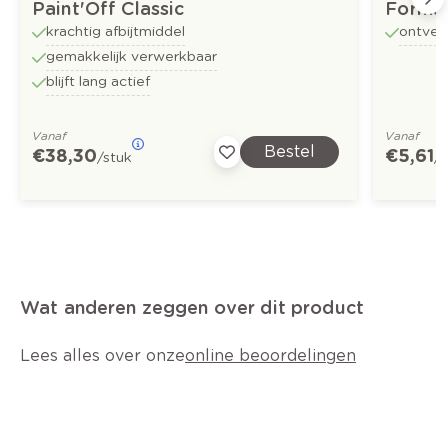
Paint'Off Classic
Formul
krachtig afbijtmiddel
ontvet
gemakkelijk verwerkbaar
blijft lang actief
Vanaf
Vanaf
Bestel
€ 38,30
€ 5,61
/stuk
/
Wat anderen zeggen over dit product
Lees alles over onze
online beoordelingen