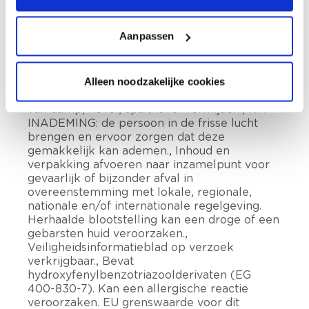
Ontvlambare vloeistof en damp., Kan
slaperigheid of duizeligheid veroorzaken.
Aanpassen
Buiten het bereik van kinderen houden.,
Verwijderd houden van warmte, hete
oppervlakken, vonken, open vuur en andere
ontstekingsbronnen. Niet roken., Draag
Alleen noodzakelijke cookies
beschermende handschoenen., Inademing
van damp, nevel, spuitnevel vermijden., NA
INADEMING: de persoon in de frisse lucht
brengen en ervoor zorgen dat deze
gemakkelijk kan ademen., Inhoud en
verpakking afvoeren naar inzamelpunt voor
gevaarlijk of bijzonder afval in
overeenstemming met lokale, regionale,
nationale en/of internationale regelgeving.
Herhaalde blootstelling kan een droge of een
gebarsten huid veroorzaken.,
Veiligheidsinformatieblad op verzoek
verkrijgbaar., Bevat
hydroxyfenylbenzotriazoolderivaten (EG
400-830-7). Kan een allergische reactie
veroorzaken. EU grenswaarde voor dit