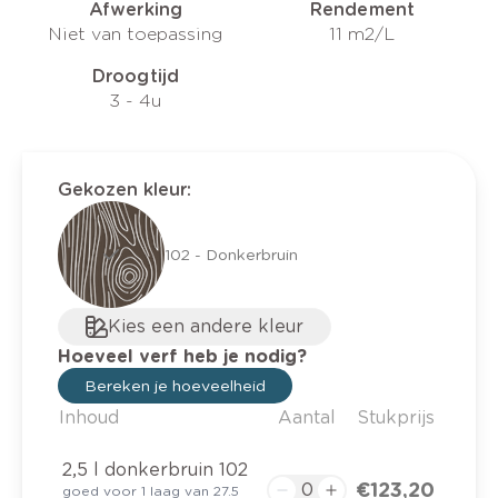
Afwerking
Rendement
Niet van toepassing
11 m2/L
Droogtijd
3 - 4u
Gekozen kleur
:
102 - Donkerbruin
Kies een andere kleur
Hoeveel verf heb je nodig?
Bereken je hoeveelheid
Inhoud
Aantal
Stukprijs
2,5 l donkerbruin 102
€ 123,20
goed voor 1 laag van 27.5