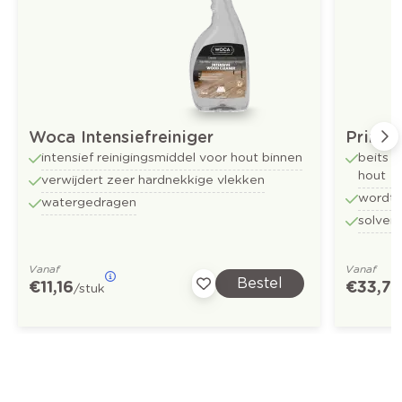
Woca Intensiefreiniger
Prime 
intensief reinigingsmiddel voor hout binnen
beits 
hout
verwijdert zeer hardnekkige vlekken
wordt 
watergedragen
solven
Vanaf
Vanaf
Bestel
€ 11,16
€ 33,72
/stuk