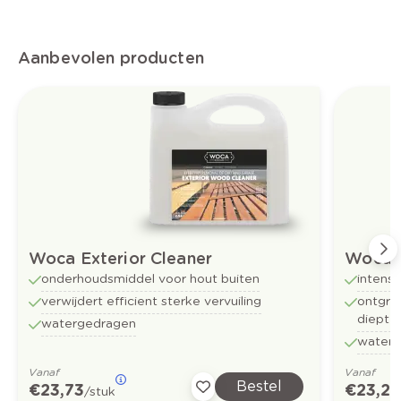
Aanbevolen producten
Woca Exterior Cleaner
Woca E
onderhoudsmiddel voor hout buiten
intensi
verwijdert efficient sterke vervuiling
ontgrij
diepter
watergedragen
water
Vanaf
Vanaf
Bestel
€ 23,73
€ 23,2
/stuk