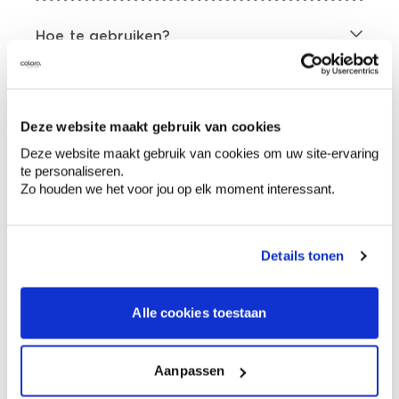
Hoe te gebruiken?
Voorbereiding
Deze website maakt gebruik van cookies
Deze website maakt gebruik van cookies om uw site-ervaring
te personaliseren.
Etiketinformatie
Zo houden we het voor jou op elk moment interessant.
Gevarenaanduidingen
Details tonen
Alle cookies toestaan
Bevat 3-jood-2-propynylbutylcarbamaat; 1,2-
benzisothiazool-3(2H)-on; 2-octyl-2H-
Aanpassen
isothiazool-3-on. Kan een allergische
huidreactie veroorzaken., Giftig voor in het