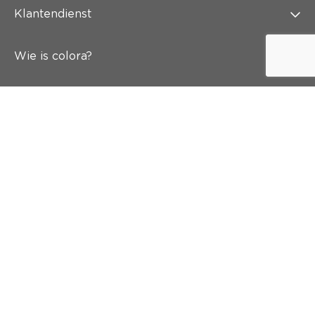
Klantendienst
Wie is colora?
Schilderen
Wand & vloer
Inspiratie
Snel naar
Abonneer je op onze nieuwsbrief
En krijg 5 euro korting in je mailbox