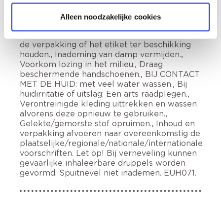
water levende organismen, met langdurige
gevolgen. Lees aandachtig en volg alle
Alleen noodzakelijke cookies
instructies op., Buiten het bereik van kinderen
houden., Bij het inwinnen van medisch advies,
de verpakking of het etiket ter beschikking
houden., Inademing van damp vermijden.,
Voorkom lozing in het milieu., Draag
beschermende handschoenen., BIJ CONTACT
MET DE HUID: met veel water wassen., Bij
huidirritatie of uitslag: Een arts raadplegen.,
Verontreinigde kleding uittrekken en wassen
alvorens deze opnieuw te gebruiken.,
Gelekte/gemorste stof opruimen., Inhoud en
verpakking afvoeren naar overeenkomstig de
plaatselijke/regionale/nationale/internationale
voorschriften. Let op! Bij verneveling kunnen
gevaarlijke inhaleerbare druppels worden
gevormd. Spuitnevel niet inademen. EUH071.