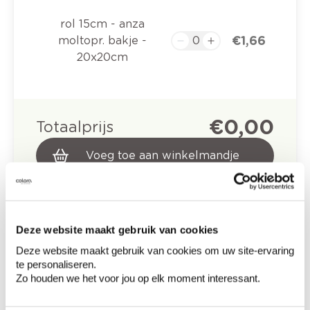
rol 15cm - anza
€ 1,66
moltopr. bakje -
20x20cm
€ 0,00
Totaalprijs
Voeg toe aan winkelmandje
Bezorgopties
Levering aan huis
Besteld op weekdagen (ma-vr), binnen 2 à 3
werkdagen geleverd.
Afhalen in de winkel
Deze website maakt gebruik van cookies
Deze website maakt gebruik van cookies om uw site-ervaring
te personaliseren.
Productomschrijving
Zo houden we het voor jou op elk moment interessant.