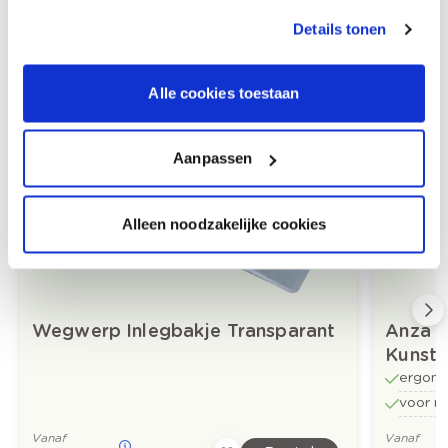
Details tonen
Alle cookies toestaan
Aanbevolen producten
Aanpassen
Alleen noodzakelijke cookies
Wegwerp Inlegbakje Transparant
Anza S
Kunsts
ergono
voor ro
Vanaf
Vanaf