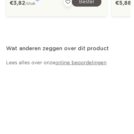
Bestel
€ 3,82
€ 5,88
/stuk
/
Wat anderen zeggen over dit product
Lees alles over onze
online beoordelingen